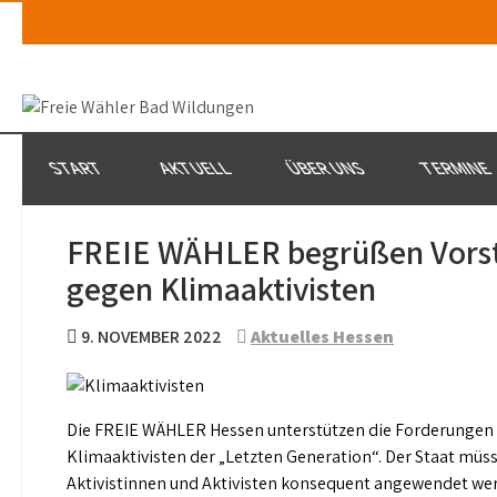
Skip
to
content
START
AKTUELL
ÜBER UNS
TERMINE
FREIE WÄHLER begrüßen Vorsto
gegen Klimaaktivisten
9. NOVEMBER 2022
Aktuelles Hessen
Die FREIE WÄHLER Hessen unterstützen die Forderungen
Klimaaktivisten der „Letzten Generation“. Der Staat mü
Aktivistinnen und Aktivisten konsequent angewendet we