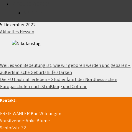
MITGLIED WERDEN
Wir wünschen Jung und Alt einen schönen
Nikolaustag!
SPENDEN
5. Dezember 2022
Aktuelles Hessen
Beitragsnavigation
Weil es von Bedeutung ist, wie wir geboren werden und gebären –
außerklinische Geburtshilfe stärken
Die EU hautnah erleben – Studienfahrt der Nordhessischen
Europaschulen nach Straßburg und Colmar
Kontakt:
FREIE WÄHLER Bad Wildungen
Vorsitzende: Anke Blume
Schloßstr. 32