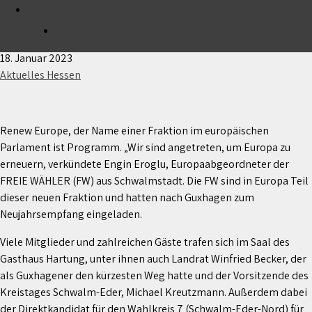
MITGLIED WERDEN
Engin Eroglu, MdEP organisiert Neujahrsempfang in
Guxhagen
SPENDEN
18. Januar 2023
Aktuelles Hessen
Renew Europe, der Name einer Fraktion im europäischen
Parlament ist Programm. „Wir sind angetreten, um Europa zu
erneuern, verkündete Engin Eroglu, Europaabgeordneter der
FREIE WÄHLER (FW) aus Schwalmstadt. Die FW sind in Europa Teil
dieser neuen Fraktion und hatten nach Guxhagen zum
Neujahrsempfang eingeladen.
Viele Mitglieder und zahlreichen Gäste trafen sich im Saal des
Gasthaus Hartung, unter ihnen auch Landrat Winfried Becker, der
als Guxhagener den kürzesten Weg hatte und der Vorsitzende des
Kreistages Schwalm-Eder, Michael Kreutzmann. Außerdem dabei
der Direktkandidat für den Wahlkreis 7 (Schwalm-Eder-Nord) für