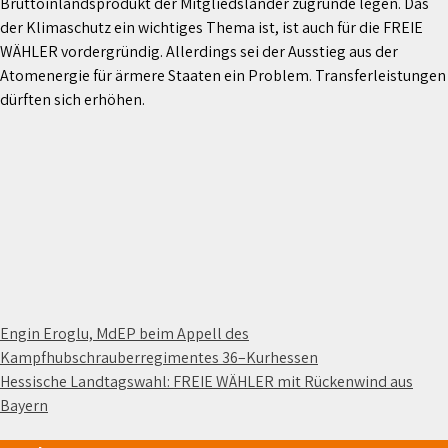
Bruttoinlandsprodukt der Mitgliedsländer zugrunde legen. Das
der Klimaschutz ein wichtiges Thema ist, ist auch für die FREIE
WÄHLER vordergründig. Allerdings sei der Ausstieg aus der
Atomenergie für ärmere Staaten ein Problem. Transferleistungen
dürften sich erhöhen.
Beitragsnavigation
Engin Eroglu, MdEP beim Appell des
Kampfhubschrauberregimentes 36–Kurhessen
Hessische Landtagswahl: FREIE WÄHLER mit Rückenwind aus
Bayern