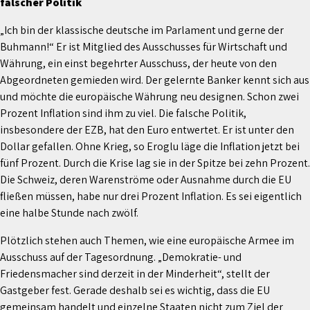
falscher Politik
„Ich bin der klassische deutsche im Parlament und gerne der
Buhmann!“ Er ist Mitglied des Ausschusses für Wirtschaft und
Währung, ein einst begehrter Ausschuss, der heute von den
Abgeordneten gemieden wird. Der gelernte Banker kennt sich aus
und möchte die europäische Währung neu designen. Schon zwei
Prozent Inflation sind ihm zu viel. Die falsche Politik,
insbesondere der EZB, hat den Euro entwertet. Er ist unter den
Dollar gefallen. Ohne Krieg, so Eroglu läge die Inflation jetzt bei
fünf Prozent. Durch die Krise lag sie in der Spitze bei zehn Prozent.
Die Schweiz, deren Warenströme oder Ausnahme durch die EU
fließen müssen, habe nur drei Prozent Inflation. Es sei eigentlich
eine halbe Stunde nach zwölf.
Plötzlich stehen auch Themen, wie eine europäische Armee im
Ausschuss auf der Tagesordnung. „Demokratie- und
Friedensmacher sind derzeit in der Minderheit“, stellt der
Gastgeber fest. Gerade deshalb sei es wichtig, dass die EU
gemeinsam handelt und einzelne Staaten nicht zum Ziel der