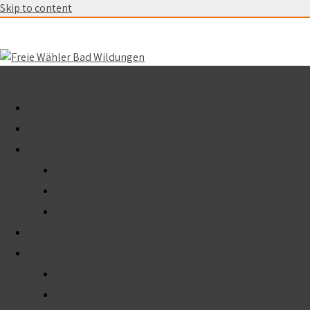
Skip to content
Menu
START
AKTUELL
ÜBER UNS
Unser Team
Fraktion
Vorstand
TERMINE
WAHLEN 2026
Kommunalwahl 2026
Kreistag 2026