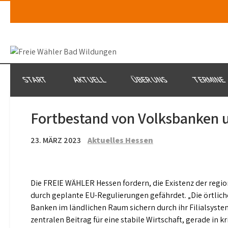
Skip
to
content
START
AKTUELL
ÜBER UNS
TERMINE
Fortbestand von Volksbanken u
23. MÄRZ 2023
Aktuelles Hessen
Die FREIE WÄHLER Hessen fordern, die Existenz der regio
durch geplante EU-Regulierungen gefährdet. „Die örtlic
Banken im ländlichen Raum sichern durch ihr Filialsyst
zentralen Beitrag für eine stabile Wirtschaft, gerade in