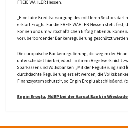
FREIE WÄHLER Hessen.
„Eine faire Kreditversorgung des mittleren Sektors darf 
erklärt Eroglu. Für die FREIE WÄHLER Hessen steht fest, 
können und um wirtschaftlichen Erfolg haben zu können.
vor überbordender Bankenregulierung geschützt werden!“
Die europäische Bankenregulierung, die wegen der Finanz-
unterscheidet hierbei jedoch in ihrem Regelwerk nicht
Sparkassen und Volksbanken. „Mit der Regulierung sind 
durchdachte Regulierung erzielt werden, die Volksbanke
Finanzsystem schützt!“, so Engin Eroglu abschließend. (t
Beitragsnavigation
Engin Eroglu, MdEP bei der Aareal Bank in Wiesbad