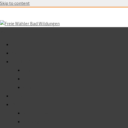
Skip to content
Menu
START
AKTUELL
ÜBER UNS
Unser Team
Fraktion
Vorstand
TERMINE
WAHLEN 2026
Kommunalwahl 2026
Kreistag 2026