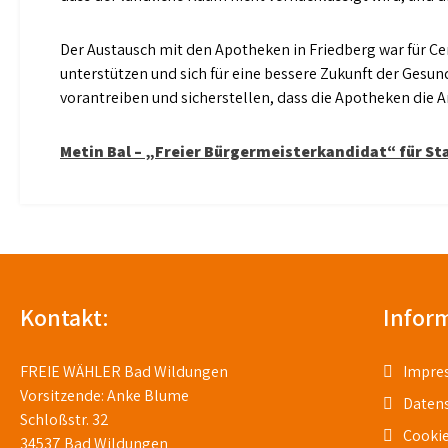
Der Austausch mit den Apotheken in Friedberg war für Cen
unterstützen und sich für eine bessere Zukunft der Ge
vorantreiben und sicherstellen, dass die Apotheken die 
Beitragsnavigation
Metin Bal – „Freier Bürgermeisterkandidat“ für St
Kontakt:
Infor
FREIE WÄHLER Bad Wildungen
Impre
Vorsitzende: Anke Blume
Daten
Schloßstr. 32
Cookie
34537 Bad Wildungen