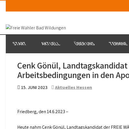
Skip
to
content
START
AKTUELL
ÜBER UNS
TERMINE
Cenk Gönül, Landtagskandidat 
Arbeitsbedingungen in den Apot
15. JUNI 2023
Aktuelles Hessen
Friedberg, den 14.6.2023 –
Heute nahm Cenk Gönül, Landtagskandidat der FREIE WÄ