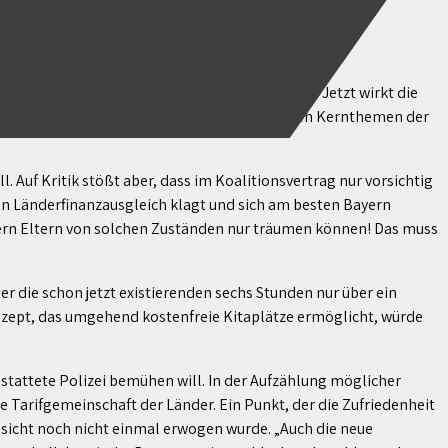
f Jahren wirklich vorangebracht werden soll. Jetzt wirkt die
FREIE WÄHLER Hessen. Zu einigen langjährigen Kernthemen der
uf Kritik stößt aber, dass im Koalitionsvertrag nur vorsichtig
llen Länderfinanzausgleich klagt und sich am besten Bayern
ndern Eltern von solchen Zuständen nur träumen können! Das muss
r die schon jetzt existierenden sechs Stunden nur über ein
onzept, das umgehend kostenfreie Kitaplätze ermöglicht, würde
tattete Polizei bemühen will. In der Aufzählung möglicher
 Tarifgemeinschaft der Länder. Ein Punkt, der die Zufriedenheit
Absicht noch nicht einmal erwogen wurde. „Auch die neue