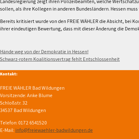
Landesregierung zeigt ihren Polizeibeamten, welche Wertschätzung 
sollen, als ihre Kollegen in anderen Bundesländern. Hessen muss w
Bereits kritisiert wurde von den FREIE WÄHLER die Absicht, bei 
ihrer eindeutigen Bewertung, dass mit dieser Änderung die Demok
Beitragsnavigation
Hände weg von der Demokratie in Hessen!
Schwarz-rotem Koalitionsvertrag fehlt Entschlossenheit
Kontakt:
FREIE WÄHLER Bad Wildungen
Vorsitzende: Anke Blume
Schloßstr. 32
34537 Bad Wildungen
Telefon: 0172 6541520
E-Mail:
info@freiewaehler-badwildungen.de