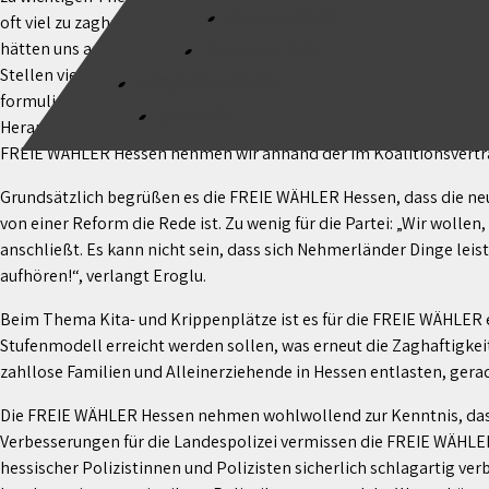
Kreistag 2026
oft viel zu zaghaft. „Wir
hätten uns an vielen
Ortsbeirat 2026
Stellen viel deutlicher
MITGLIED WERDEN
formulierte Entschlossenheit und ‚Hands-On‘-Mentalität gewünsch
SPENDEN
Herangehensweise an viele Themen maximal halbherzig!“, erklär
FREIE WÄHLER Hessen nehmen wir anhand der im Koalitionsvertr
Grundsätzlich begrüßen es die FREIE WÄHLER Hessen, dass die neue
von einer Reform die Rede ist. Zu wenig für die Partei: „Wir woll
anschließt. Es kann nicht sein, dass sich Nehmerländer Dinge le
aufhören!“, verlangt Eroglu.
Beim Thema Kita- und Krippenplätze ist es für die FREIE WÄHLER e
Stufenmodell erreicht werden sollen, was erneut die Zaghaftigke
zahllose Familien und Alleinerziehende in Hessen entlasten, ger
Die FREIE WÄHLER Hessen nehmen wohlwollend zur Kenntnis, dass 
Verbesserungen für die Landespolizei vermissen die FREIE WÄHLER
hessischer Polizistinnen und Polizisten sicherlich schlagartig ve