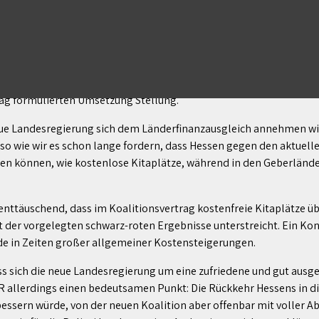
t, um die Möglichkeit zu sehen, dass Hessen in den kommenden fün
t Engin Eroglu, Europaabgeordneter und Landesvorsitzender der 
ag formulierten Umsetzung Stellung.
 Landesregierung sich dem Länderfinanzausgleich annehmen will. A
en, so wie wir es schon lange fordern, dass Hessen gegen den aktue
isten können, wie kostenlose Kitaplätze, während in den Geberlä
nttäuschend, dass im Koalitionsvertrag kostenfreie Kitaplätze übe
it der vorgelegten schwarz-roten Ergebnisse unterstreicht. Ein K
ade in Zeiten großer allgemeiner Kostensteigerungen.
sich die neue Landesregierung um eine zufriedene und gut ausges
 allerdings einen bedeutsamen Punkt: Die Rückkehr Hessens in die
rbessern würde, von der neuen Koalition aber offenbar mit voller 