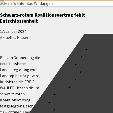
Skip
to
Freie Wähler Bad Wildungen
Schwarz-rotem Koalitionsvertrag fehlt
content
Entschlossenheit
17. Januar 2024
Menu
Aktuelles Hessen
START
AKTUELL
Ehe am Donnerstag die
neue hessische
ÜBER UNS
Landesregierung vom
Unser Team
Landtag bestätigt wird,
Fraktion
kritisieren die FREIE
Vorstand
WÄHLER Hessen die im
schwarz-roten
TERMINE
Koalitionsvertrag
WAHLEN 2026
festgelegten Beschlüsse
Kommunalwahl 2026
zu wichtigen Themen als