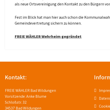
als neue Ortsvereinigung den Kontakt zu den Bürgern 
Fest im Blick hat man hier auch schon die Kommunalwahl 
Gemeindevertretung sichern zu können.
Beitragsnavigation
FREIE WÄHLER Wehrheim gegründet
Kontakt:
Infor
FREIE WÄHLER Bad Wildungen
Impre
Vorsitzende: Anke Blume
Daten
Schloßstr. 32
Cookie
34537 Bad Wildungen