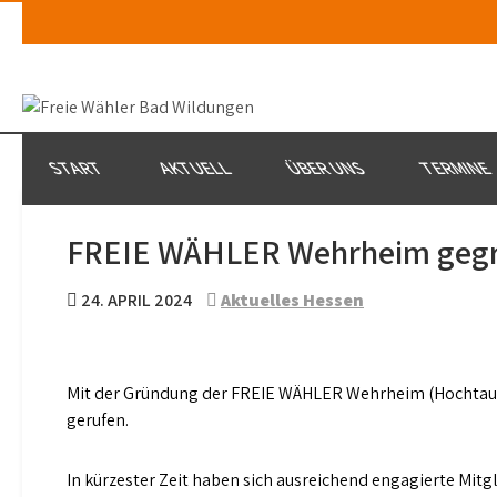
Skip
to
content
START
AKTUELL
ÜBER UNS
TERMINE
FREIE WÄHLER Wehrheim geg
24. APRIL 2024
Aktuelles Hessen
Mit der Gründung der FREIE WÄHLER Wehrheim (Hochtaunu
gerufen.
In kürzester Zeit haben sich ausreichend engagierte Mi