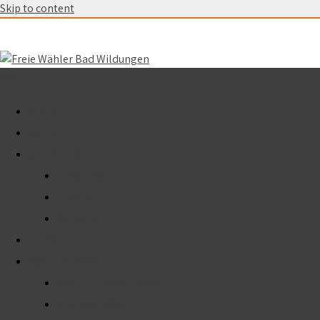
Skip to content
Menu
START
AKTUELL
ÜBER UNS
Unser Team
Fraktion
Vorstand
TERMINE
WAHLEN 2026
Kommunalwahl 2026
Kreistag 2026