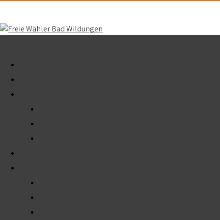
Skip
to
content
Menu
START
AKTUELL
ÜBER UNS
Unser Team
Fraktion
Vorstand
TERMINE
WAHLEN 2026
Kommunalwahl 2026
Kreistag 2026
Ortsbeirat 2026