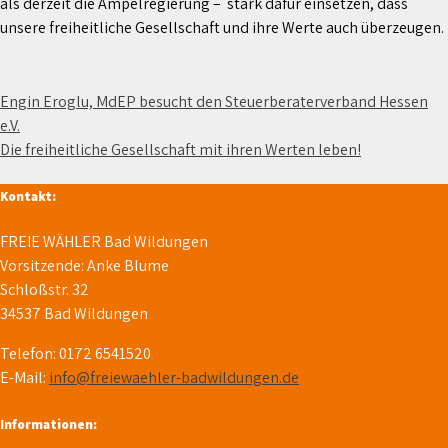
als derzeit die Ampelregierung – stark dafür einsetzen, dass
unsere freiheitliche Gesellschaft und ihre Werte auch überzeugen.
Beitragsnavigation
Engin Eroglu, MdEP besucht den Steuerberaterverband Hessen
e.V.
Die freiheitliche Gesellschaft mit ihren Werten leben!
Kontakt:
FREIE WÄHLER Bad Wildungen
Vorsitzende: Anke Blume
Schloßstr. 32
34537 Bad Wildungen
Telefon: 0172 6541520
E-Mail:
info@freiewaehler-badwildungen.de
Informationen: