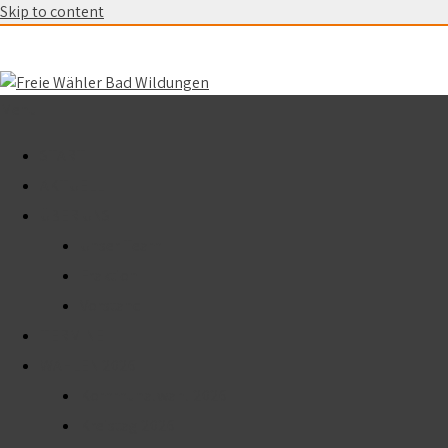
Skip to content
Menu
START
AKTUELL
ÜBER UNS
Unser Team
Fraktion
Vorstand
TERMINE
WAHLEN 2026
Kommunalwahl 2026
Kreistag 2026