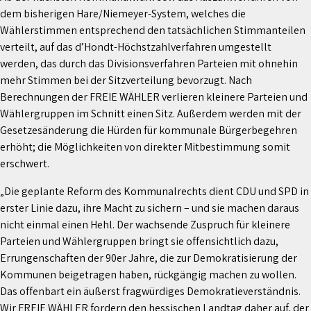
dem bisherigen Hare/Niemeyer-System, welches die
Wählerstimmen entsprechend den tatsächlichen Stimmanteilen
verteilt, auf das d’Hondt-Höchstzahlverfahren umgestellt
werden, das durch das Divisionsverfahren Parteien mit ohnehin
mehr Stimmen bei der Sitzverteilung bevorzugt. Nach
Berechnungen der FREIE WÄHLER verlieren kleinere Parteien und
Wählergruppen im Schnitt einen Sitz. Außerdem werden mit der
Gesetzesänderung die Hürden für kommunale Bürgerbegehren
erhöht; die Möglichkeiten von direkter Mitbestimmung somit
erschwert.
„Die geplante Reform des Kommunalrechts dient CDU und SPD in
erster Linie dazu, ihre Macht zu sichern – und sie machen daraus
nicht einmal einen Hehl. Der wachsende Zuspruch für kleinere
Parteien und Wählergruppen bringt sie offensichtlich dazu,
Errungenschaften der 90er Jahre, die zur Demokratisierung der
Kommunen beigetragen haben, rückgängig machen zu wollen.
Das offenbart ein äußerst fragwürdiges Demokratieverständnis.
Wir FREIE WÄHLER fordern den hessischen Landtag daher auf, der