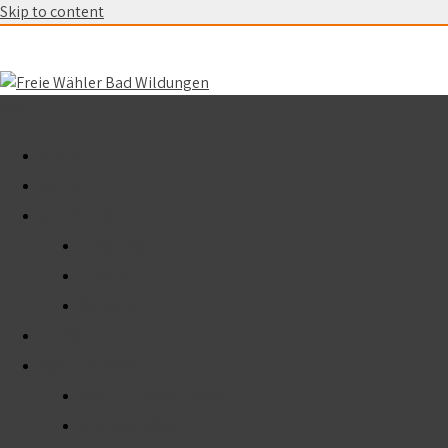
Skip to content
Menu
START
AKTUELL
ÜBER UNS
Unser Team
Fraktion
Vorstand
TERMINE
WAHLEN 2026
Kommunalwahl 2026
Kreistag 2026