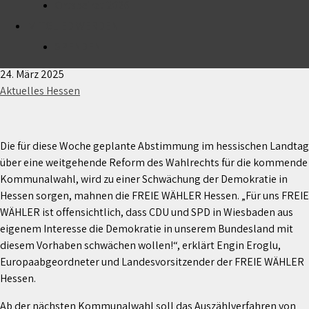
Ortsbeirat 2026
MITGLIED WERDEN
Geplante Wahlrechtsreform durch hessischen
Landtag bedeutet Abbau an Demokratie!
SPENDEN
24. März 2025
Aktuelles Hessen
Die für diese Woche geplante Abstimmung im hessischen Landtag
über eine weitgehende Reform des Wahlrechts für die kommende
Kommunalwahl, wird zu einer Schwächung der Demokratie in
Hessen sorgen, mahnen die FREIE WÄHLER Hessen. „Für uns FREIE
WÄHLER ist offensichtlich, dass CDU und SPD in Wiesbaden aus
eigenem Interesse die Demokratie in unserem Bundesland mit
diesem Vorhaben schwächen wollen!“, erklärt Engin Eroglu,
Europaabgeordneter und Landesvorsitzender der FREIE WÄHLER
Hessen.
Ab der nächsten Kommunalwahl soll das Auszählverfahren von