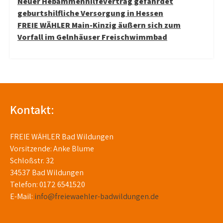
Beitragsnavigation
Neuer Hebammenhilfevertrag gefährdet
geburtshilfliche Versorgung in Hessen
FREIE WÄHLER Main-Kinzig äußern sich zum
Vorfall im Gelnhäuser Freischwimmbad
Kontakt:
FREIE WÄHLER Bad Wildungen
Vorsitzende: Anke Blume
Schloßstr. 32
34537 Bad Wildungen
Telefon: 0172 6541520
E-Mail:
info@freiewaehler-badwildungen.de