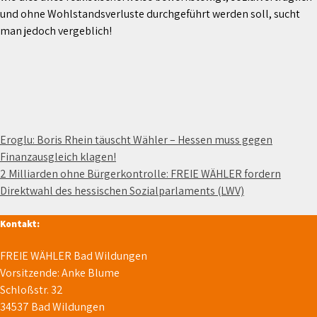
und ohne Wohlstandsverluste durchgeführt werden soll, sucht
man jedoch vergeblich!
Beitragsnavigation
Eroglu: Boris Rhein täuscht Wähler – Hessen muss gegen
Finanzausgleich klagen!
2 Milliarden ohne Bürgerkontrolle: FREIE WÄHLER fordern
Direktwahl des hessischen Sozialparlaments (LWV)
Kontakt:
FREIE WÄHLER Bad Wildungen
Vorsitzende: Anke Blume
Schloßstr. 32
34537 Bad Wildungen