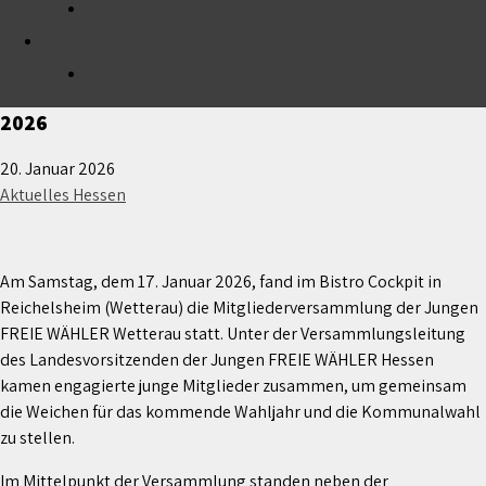
Ortsbeirat 2026
MITGLIED WERDEN
Mitgliederversammlung der Jungen FREIE WÄHLER
Wetterau: Neuer Vorstand – Leander Beier neuer
SPENDEN
Vorsitzender – neue Impulse für die Kommunalwahl
2026
20. Januar 2026
Aktuelles Hessen
Am Samstag, dem 17. Januar 2026, fand im Bistro Cockpit in
Reichelsheim (Wetterau) die Mitgliederversammlung der Jungen
FREIE WÄHLER Wetterau statt. Unter der Versammlungsleitung
des Landesvorsitzenden der Jungen FREIE WÄHLER Hessen
kamen engagierte junge Mitglieder zusammen, um gemeinsam
die Weichen für das kommende Wahljahr und die Kommunalwahl
zu stellen.
Im Mittelpunkt der Versammlung standen neben der