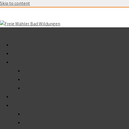
Skip to content
Menu
START
AKTUELL
ÜBER UNS
Unser Team
Fraktion
Vorstand
TERMINE
WAHLEN 2026
Kommunalwahl 2026
Kreistag 2026