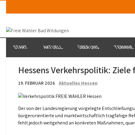
Skip
to
content
START
AKTUELL
ÜBER UNS
TERMINE
Hessens Verkehrspolitik: Ziele
19. FEBRUAR 2026
Aktuelles Hessen
Der von der Landesregierung vorgelegte Entschließungsa
bürgerorientierte und marktwirtschaftlich tragfähige Ref
fehlt jedoch weitgehend an konkreten Maßnahmen, quanti