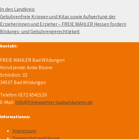
Beitragsnavigation
In den Landkreis
Gebührenfreie Krippen und Kitas sowie Aufwertung der
Erzieherinnen und Erzieher – FREIE WÄHLER Hessen fordern
Bildungs- und Gebührengerechtigkeit
Kontakt:
FREIE WÄHLER Bad Wildungen
Vorsitzende: Anke Blume
Schloßstr. 32
34537 Bad Wildungen
Telefon: 0172 6541520
E-Mail:
info@freiewaehler-badwildungen.de
Informationen:
Impressum
Datenschutzerklärung