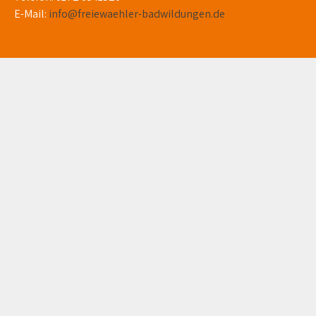
E-Mail:
info@freiewaehler-badwildungen.de