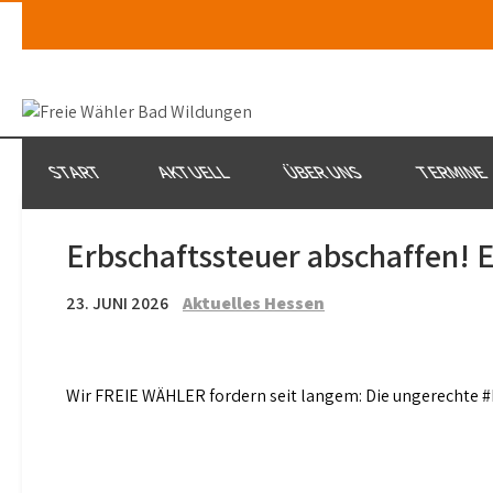
Skip
to
content
START
AKTUELL
ÜBER UNS
TERMINE
Erbschaftssteuer abschaffen! 
23. JUNI 2026
Aktuelles Hessen
Wir FREIE WÄHLER fordern seit langem: Die ungerechte #