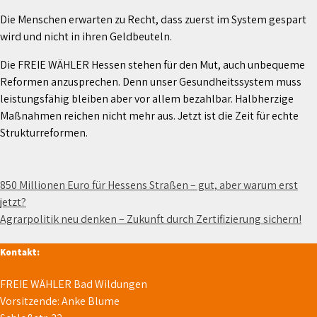
Die Menschen erwarten zu Recht, dass zuerst im System gespart
wird und nicht in ihren Geldbeuteln.
Die FREIE WÄHLER Hessen stehen für den Mut, auch unbequeme
Reformen anzusprechen. Denn unser Gesundheitssystem muss
leistungsfähig bleiben aber vor allem bezahlbar. Halbherzige
Maßnahmen reichen nicht mehr aus. Jetzt ist die Zeit für echte
Strukturreformen.
Beitragsnavigation
850 Millionen Euro für Hessens Straßen – gut, aber warum erst
jetzt?
Agrarpolitik neu denken – Zukunft durch Zertifizierung sichern!
Kontakt:
FREIE WÄHLER Bad Wildungen
Vorsitzende: Anke Blume