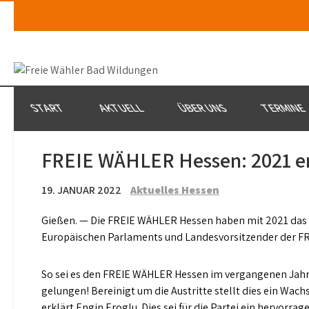
Skip
to
content
START
AKTUELL
ÜBER UNS
TERMINE
FREIE WÄHLER Hessen: 2021 erf
19. JANUAR 2022
Aktuelles Hessen
Gießen. — Die FREIE WÄHLER Hessen haben mit 2021 das er
Europäischen Parlaments und Landesvorsitzender der F
So sei es den FREIE WÄHLER Hessen im vergangenen Jahr 
gelungen! Bereinigt um die Austritte stellt dies ein Wa
erklärt Engin Eroglu. Dies sei für die Partei ein hervorr