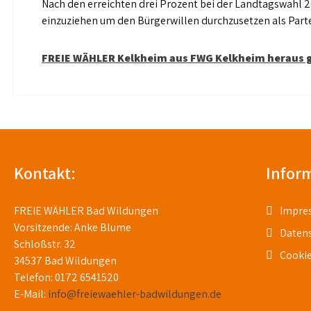
Nach den erreichten drei Prozent bei der Landtagswahl 
einzuziehen um den Bürgerwillen durchzusetzen als Partei 
Beitragsnavigation
FREIE WÄHLER Kelkheim aus FWG Kelkheim heraus 
Kontakt:
Infor
FREIE WÄHLER Bad Wildungen
Impre
Vorsitzende: Anke Blume
Daten
Schloßstr. 32
Cookie
34537 Bad Wildungen
Telefon: 0172 6541520
E-Mail:
info@freiewaehler-badwildungen.de