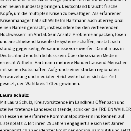
den neuen Bundestag bringen. Deutschland braucht frische
Köpfe, um die multiplen Krisen zu bewältigen. Als erfahrener
Krisenmanager hat sich Wilhelm Hartmann auch überregional
einen Namen gemacht, insbesondere bei den verheerenden
Hochwassern im Ahrtal. Sein Ansatz: Probleme anpacken, lösen
und anschließend krisenfeste Systeme schaffen, anstatt sich
ständig gegenseitig Versäumnisse vorzuwerfen. Damit muss in
Deutschland endlich Schluss sein. Über die sozialen Medien
erreicht Wilhelm Hartmann mehrere Hunderttausend Menschen
mit seinen Botschaften. Aufgrund seiner starken regionalen
Verwurzelung und medialen Reichweite hat er sich das Ziel
gesetzt, den Wahlkreis 173 zu gewinnen.
Laura Schulz:
Mit Laura Schulz, Kreisvorsitzende im Landkreis Offenbach und
stellvertretende Landesvorsitzende, schicken die FREIEN WÄHLER
in Hessen eine erfahrene Kommunalpolitikerin ins Rennen: auf
Listenplatz 2. Mit ihren 29 Jahren engagiert sie sich seit Jahren
ehrenamtlich an vorderster Front der Kommunalpolitik und setzt