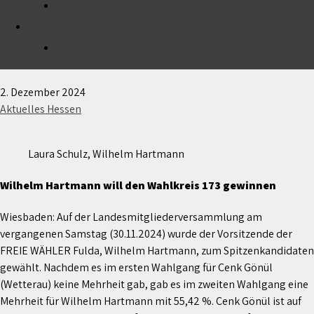
Ortsbeirat 2026
MITGLIED WERDEN
Paukenschlag bei den FREIE WÄHLER – Wilhelm
Hartmann aus Fulda Spitzenkandidat für die
SPENDEN
Bundestagswahl
2. Dezember 2024
Aktuelles Hessen
Laura Schulz, Wilhelm Hartmann
Wilhelm Hartmann will den Wahlkreis 173 gewinnen
Wiesbaden: Auf der Landesmitgliederversammlung am
vergangenen Samstag (30.11.2024) wurde der Vorsitzende der
FREIE WÄHLER Fulda, Wilhelm Hartmann, zum Spitzenkandidaten
gewählt. Nachdem es im ersten Wahlgang für Cenk Gönül
(Wetterau) keine Mehrheit gab, gab es im zweiten Wahlgang eine
Mehrheit für Wilhelm Hartmann mit 55,42 %. Cenk Gönül ist auf