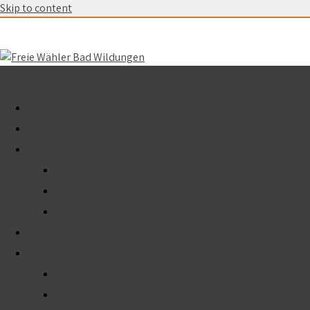
Skip to content
Menu
START
AKTUELL
ÜBER UNS
Unser Team
Fraktion
Vorstand
TERMINE
WAHLEN 2026
Kommunalwahl 2026
Kreistag 2026