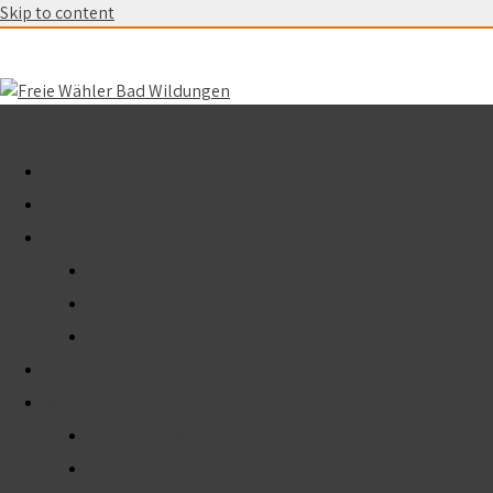
Skip to content
Menu
START
AKTUELL
ÜBER UNS
Unser Team
Fraktion
Vorstand
TERMINE
WAHLEN 2026
Kommunalwahl 2026
Kreistag 2026