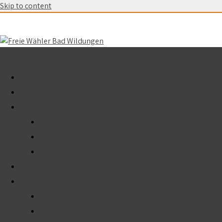
Skip to content
Menu
START
AKTUELL
ÜBER UNS
Unser Team
Fraktion
Vorstand
TERMINE
WAHLEN 2026
Kommunalwahl 2026
Kreistag 2026